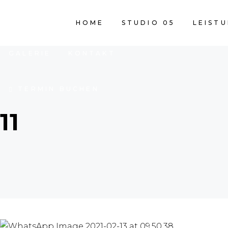
HOME
STUDIO 05
LEISTUNGEN
HOME
STUDIO 05
LEIST
GALERIE
KONTAKT
TERMIN BUCHEN
11